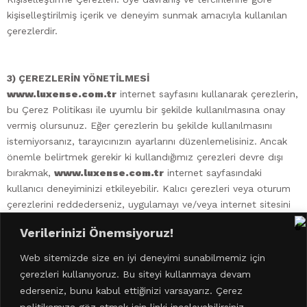
kişiselleştirilmiş içerik ve deneyim sunmak amacıyla kullanılan
çerezlerdir.
3) ÇEREZLERİN YÖNETİLMESİ
www.luxense.com.tr
internet sayfasını kullanarak çerezlerin,
bu Çerez Politikası ile uyumlu bir şekilde kullanılmasına onay
vermiş olursunuz. Eğer çerezlerin bu şekilde kullanılmasını
istemiyorsanız, tarayıcınızın ayarlarını düzenlemelisiniz. Ancak
önemle belirtmek gerekir ki kullandığımız çerezleri devre dışı
bırakmak,
www.luxense.com.tr
internet sayfasındaki
kullanıcı deneyiminizi etkileyebilir. Kalıcı çerezleri veya oturum
çerezlerini reddederseniz, uygulamayı ve/veya internet sitesini
kullanmaya devam edebilirsiniz fakat uygulamanın ve/veya
Verilerinizi Önemsiyoruz!
internet sitesinin tüm işlevlerine erişemeyebilirsiniz veya sınırlı
bir erişim imkânı ile karşılaşabilirsiniz. Uygulamadan ve/veya
Web sitemizde size en iyi deneyimi sunabilmemiz için
internet sitesinden tam anlamıyla faydalanmak için çerezlere
çerezleri kullanıyoruz. Bu siteyi kullanmaya devam
izin vermenizi tavsiye ediyoruz. Çerez kullanımı noktasında
ederseniz, bunu kabul ettiğinizi varsayarız. Çerez
cihaz ayarlarınızı yapabilmek adına safari tarayıcısı için
politikamıza göz atmak için linki inceleyebilirsiniz.