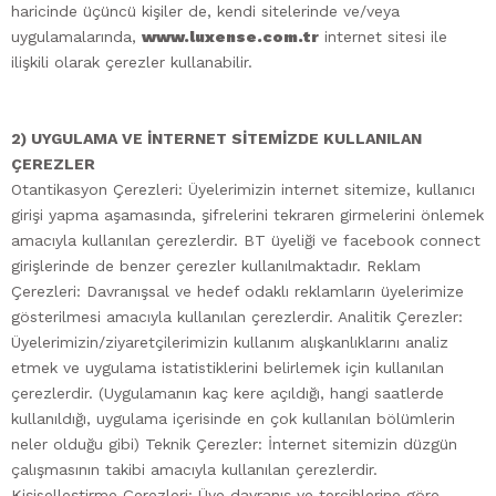
haricinde üçüncü kişiler de, kendi sitelerinde ve/veya
uygulamalarında,
www.luxense.com.tr
internet sitesi ile
ilişkili olarak çerezler kullanabilir.
2) UYGULAMA VE İNTERNET SİTEMİZDE KULLANILAN
ÇEREZLER
Otantikasyon Çerezleri: Üyelerimizin internet sitemize, kullanıcı
girişi yapma aşamasında, şifrelerini tekraren girmelerini önlemek
amacıyla kullanılan çerezlerdir. BT üyeliği ve facebook connect
girişlerinde de benzer çerezler kullanılmaktadır. Reklam
Çerezleri: Davranışsal ve hedef odaklı reklamların üyelerimize
gösterilmesi amacıyla kullanılan çerezlerdir. Analitik Çerezler:
Üyelerimizin/ziyaretçilerimizin kullanım alışkanlıklarını analiz
etmek ve uygulama istatistiklerini belirlemek için kullanılan
çerezlerdir. (Uygulamanın kaç kere açıldığı, hangi saatlerde
kullanıldığı, uygulama içerisinde en çok kullanılan bölümlerin
neler olduğu gibi) Teknik Çerezler: İnternet sitemizin düzgün
çalışmasının takibi amacıyla kullanılan çerezlerdir.
Kişiselleştirme Çerezleri: Üye davranış ve tercihlerine göre